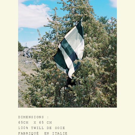
L’ATELIER
COLLABORATIONS
DIMENSIONS :
DESSINS / PATTERNS
65CM X 65 CM
100% TWILL DE SOIE
FABRIQUÉ EN ITALIE