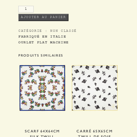
SHOP
INSTAGRAM
AJOUTER AU PANIER
CATÉGORIE :
NON CLASSÉ
CONTACT
FABRIQUÉ EN ITALIE
OURLET PLAT MACHINE
NEWSLETTER
PRODUITS SIMILAIRES
CGV
MENTIONS LÉGALES
FR
/
EN
SCARF 64X64CM
CARRÉ 65X65CM
SILK TWILL
TWILL DE SOIE