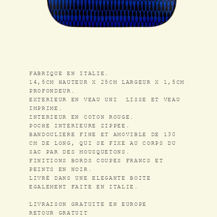
DESSINS / PATTERNS
SHOP
INSTAGRAM
FABRIQUE EN ITALIE.
14,5CM HAUTEUR X 25CM LARGEUR X 1,5CM
CONTACT
PROFONDEUR.
EXTERIEUR EN VEAU UNI LISSE ET VEAU
IMPRIME.
NEWSLETTER
INTERIEUR EN COTON ROUGE.
POCHE INTERIEURE ZIPPEE.
BANDOULIERE FINE ET AMOVIBLE DE 130
CGV
CM DE LONG, QUI SE FIXE AU CORPS DU
SAC PAR DES MOUSQUETONS.
MENTIONS LÉGALES
FINITIONS BORDS COUPES FRANCS ET
PEINTS EN NOIR.
LIVRÉ DANS UNE ELEGANTE BOITE
FR
/
EN
EGALEMENT FAITE EN ITALIE.
LIVRAISON GRATUITE EN EUROPE
RETOUR GRATUIT