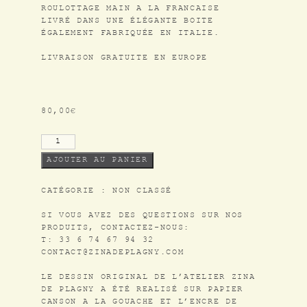
ROULOTTAGE MAIN A LA FRANCAISE
LIVRÉ DANS UNE ÉLÉGANTE BOITE
ÉGALEMENT FABRIQUÉE EN ITALIE.
L’ATELIER
LIVRAISON GRATUITE EN EUROPE
COLLABORATIONS
DESSINS / PATTERNS
80,00
€
SHOP
AJOUTER AU PANIER
INSTAGRAM
CATÉGORIE :
NON CLASSÉ
CONTACT
SI VOUS AVEZ DES QUESTIONS SUR NOS
PRODUITS, CONTACTEZ-NOUS:
NEWSLETTER
T: 33 6 74 67 94 32
CONTACT@ZINADEPLAGNY.COM
CGV
LE DESSIN ORIGINAL DE L’ATELIER ZINA
DE PLAGNY A ÉTÉ REALISÉ SUR PAPIER
CANSON A LA GOUACHE ET L’ENCRE DE